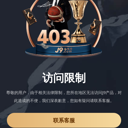
访问限制
尊敬的用户，由于相关法律限制，您所在地区无法访问J9产品，对
此造成的不便，我们深表歉意，您如有疑问请联系客服。
联系客服