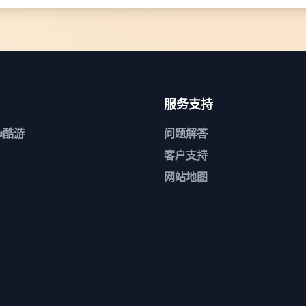
服务支持
u酷游
问题解答
客户支持
网站地图