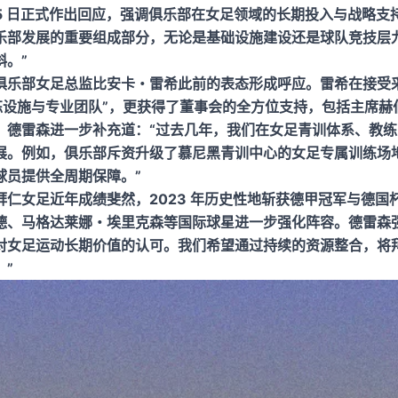
 25 日正式作出回应，强调俱乐部在女足领域的长期投入与战略支
乐部发展的重要组成部分，无论是基础设施建设还是球队竞技层
斜。”
俱乐部女足总监比安卡・雷希此前的表态形成呼应。雷希在接受
训练设施与专业团队”，更获得了董事会的全方位支持，包括主席赫
。德雷森进一步补充道：“过去几年，我们在女足青训体系、教
展。例如，俱乐部斥资升级了慕尼黑青训中心的女足专属训练场
球员提供全周期保障。”
仁女足近年成绩斐然，2023 年历史性地斩获德甲冠军与德国杯
德、马格达莱娜・埃里克森等国际球星进一步强化阵容。德雷森
对女足运动长期价值的认可。我们希望通过持续的资源整合，将
”