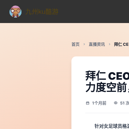
首页
直播资讯
拜仁 
拜仁 C
力度空前
1个月前
51 
针对女足球员格