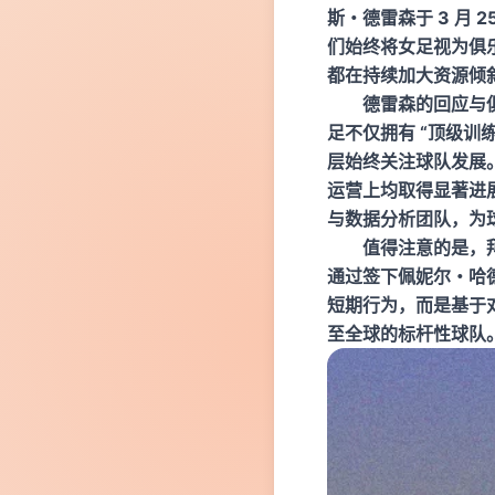
斯・德雷森于 3 月
们始终将女足视为俱
都在持续加大资源倾
德雷森的回应与
足不仅拥有 “顶级
层始终关注球队发展
运营上均取得显著进
与数据分析团队，为
值得注意的是，拜
通过签下佩妮尔・哈
短期行为，而是基于
至全球的标杆性球队。