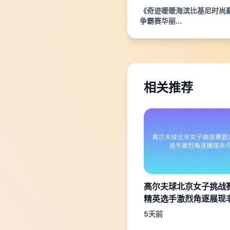
《奇迹暖暖海滨比基尼时尚
争霸赛华丽...
相关推荐
高尔夫球北京女子挑战
精英选手激烈角逐展现
5天前