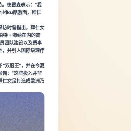
持。德雷森表示：“我
九州ku酷游
面，拜仁
采访时曾指出，拜仁女
伯特・海纳在内的高
练员团队建设以及赛事
地，并引入国际级理疗
 “双冠王”，并在今夏
强调：“这些投入并非
拜仁女足打造成欧洲乃