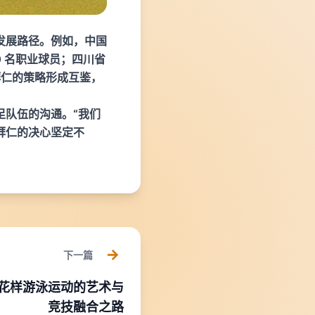
发展路径。例如，中国
0 名职业球员；四川省
拜仁的策略形成互鉴，
足队伍的沟通。“我们
拜仁的决心坚定不
下一篇
花样游泳运动的艺术与
竞技融合之路