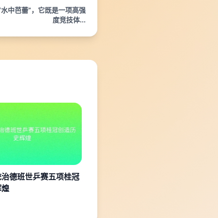
“水中芭蕾”，它既是一项高强
度竞技体...
统治德班世乒赛五项桂冠
辉煌