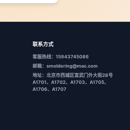
联系方式
客服热线：15943745086
邮箱：smoldering@mac.com
地址：北京市西城区宣武门外大街28号
A1701、A1702、A1703、A1705、
A1706、A1707