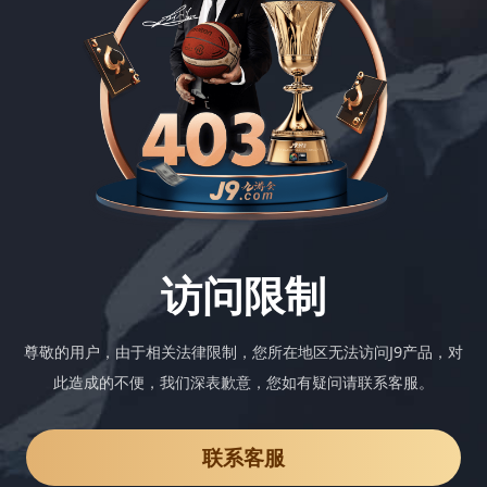
访问限制
尊敬的用户，由于相关法律限制，您所在地区无法访问J9产品，对
此造成的不便，我们深表歉意，您如有疑问请联系客服。
联系客服